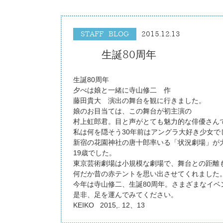
STAFF BLOG
2015.12.13
生誕80周年
生誕80周年
夕べは娘と一緒に寺山修二 作
藤田貴大 演出の舞台を観に行きました。
娘のお目当ては、この舞台が初主演の
村上虹郎君。目と声がとても魅力的な俳優さん
私は何を隠そう30年前はアングラ大好き少女で
新宿の花園神社の唐十郎率いる「状況劇場」が
19歳でした。
東京芸術劇場は小規模な劇場で、舞台との距離
何だか昔の赤テントを思い出させてくれました
今年は寺山修二、生誕80周年。さまざまなイベ
是非、足を運んでみてください。
KEIKO 2015,. 12、13