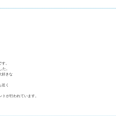
です。
した。
大好きな
も近く
。
ントが行われています。