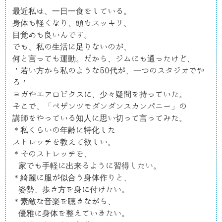
最近私は、一日一食をしている。

身体も軽くなり、頭もスッキリ、

目覚めも良いんです。

でも、私の生活に足りないのが、

何と言っても運動。だから、ジムにも通ったけど、

＇若い方から私のような50代が、一つのスタジオでや
る＇

ヨガやエアロビクスに、少々疑問を持っていた。

そこで、「ペザンツモダンダンスカンパニー」の

講師をやっている知人に思い切って言ってみた。

＊私くらいの年齢に特化した

ストレッチを教えて欲しい。

＊そのストレッチを、

 家でも手軽に出来るように習得したい。

＊綺麗に服が似合う身体作りと、

 姿勢、歩き方を身に付けたい。

＊素敵な音楽を聴きながら、

 優雅に身体を整えていきたい。
