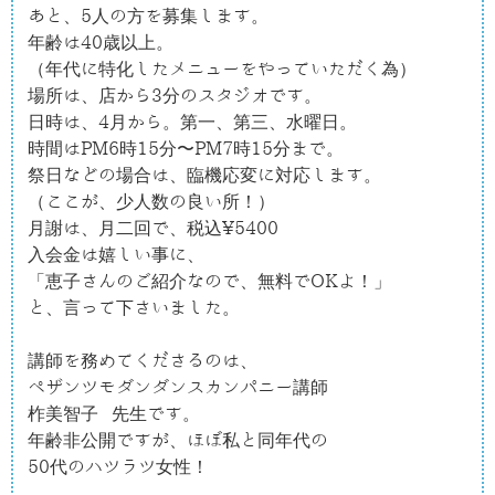
あと、5人の方を募集します。

年齢は40歳以上。

（年代に特化したメニューをやっていただく為）

場所は、店から3分のスタジオです。

日時は、4月から。第一、第三、水曜日。

時間はPM6時15分〜PM7時15分まで。

祭日などの場合は、臨機応変に対応します。

（ここが、少人数の良い所！）

月謝は、月二回で、税込¥5400

入会金は嬉しい事に、

「恵子さんのご紹介なので、無料でOKよ！」

と、言って下さいました。

講師を務めてくださるのは、

ペザンツモダンダンスカンパニー講師

柞美智子 先生です。

年齢非公開ですが、ほぼ私と同年代の

50代のハツラツ女性！
