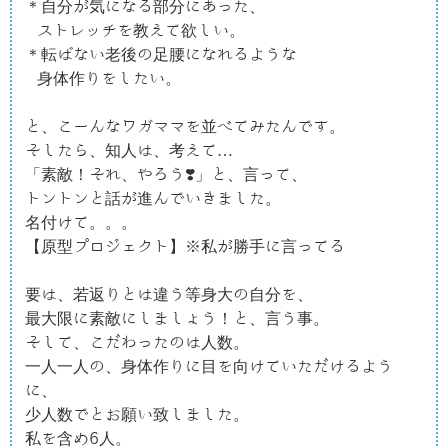
＊自分が気になる部分にあった、

 ストレッチを教えて欲しい。

＊転ばない老後の足腰になれるような

 身体作りをしたい。

と、こーんなワガママを並べてみたんです。

そしたら、知人は、考えて…

「素敵！それ、やろう❣️」と、言って、

トントンと話が進んでいきました。

名付けて。。。

【原型プロジェクト】※私が勝手に言ってる

要は、若返りとは違う等身大の自分を、

最大限に素敵にしましょう！と、言う事。

そして、こだわったのは人数。

一人一人の、身体作りに目を向けていただけるよう
に、

少人数でとお願い致しました。

私を含め6人。
