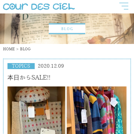
HOME
BLOG
TOPICS
2020.12.09
本日からSALE!!