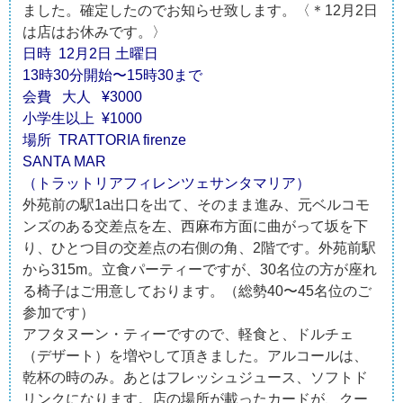
ました。確定したのでお知らせ致します。〈＊12月2日
は店はお休みです。〉
日時 12月2日 土曜日
13時30分開始〜15時30まで
会費 大人 ¥3000
小学生以上 ¥1000
場所 TRATTORIA firenze
SANTA MAR
（トラットリアフィレンツェサンタマリア）
外苑前の駅1a出口を出て、そのまま進み、元ベルコモ
ンズのある交差点を左、西麻布方面に曲がって坂を下
り、ひとつ目の交差点の右側の角、2階です。外苑前駅
から315m。立食パーティーですが、30名位の方が座れ
る椅子はご用意しております。（総勢40〜45名位のご
参加です）
アフタヌーン・ティーですので、軽食と、ドルチェ
（デザート）を増やして頂きました。アルコールは、
乾杯の時のみ。あとはフレッシュジュース、ソフトド
リンクになります。店の場所が載ったカードが、クー