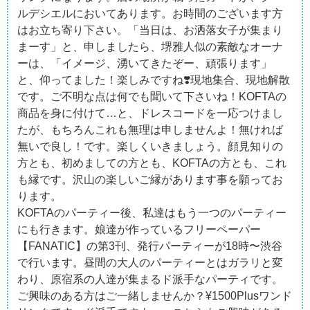
ルデシエルにおいてあります。お時間のございます方
はお立ち寄り下さい。「当日は、お洒落女子が集まり
まーす」と、申しましたら、堺雅人似の素敵なオーナ
ーは、「イメージ、湧いてきたぞー、頑張ります」
と、仰ってました！楽しみですね❣️現地集合、現地解散
です。ご不明な点は何でも聞いて下さいね！KOFTAの
商品を身に付けて…と、ドレスコードを一応つけまし
たが、もちろんこれも無理は申しませんよ！無ければ
無いで良し！です。楽しくいきましょう。顔見知りの
方とも、初めましての方とも、KOFTAの方とも、これ
も縁です。沢山の楽しいご縁があります事を願ってお
ります。
KOFTAのパーティー後、私達はもう一つのパーティー
にも行きます。娘達が作っているフリーペーパー
【FANATIC】の第3刊、発行パーティーが18時〜渋谷
で行います。昼間の大人のパーティーとはガラリと変
わり、原宿系の人達が集まるド派手なパーティです。
ご興味のある方はご一緒しませんか？¥1500Plusワンド